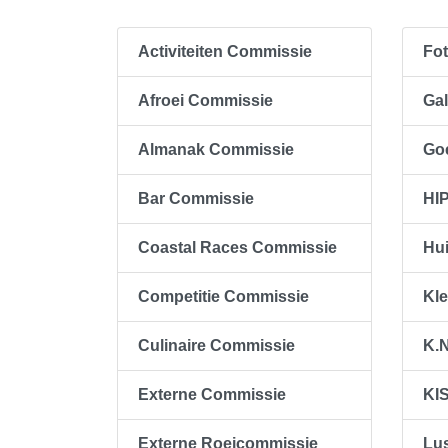
Activiteiten Commissie
Fo
Afroei Commissie
Ga
Almanak Commissie
Go
Bar Commissie
HI
Coastal Races Commissie
Hu
Competitie Commissie
Kl
Culinaire Commissie
K.
Externe Commissie
KI
Externe Roeicommissie
Lu