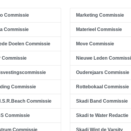
to Commissie
Marketing Commissie
la Commissie
Materieel Commissie
ede Doelen Commissie
Move Commissie
P Commissie
Nieuwe Leden Commiss
isvestingscommissie
Ouderejaars Commissie
eding Commissie
Rottebokaal Commissie
N.S.R.Beach Commissie
Skadi Band Commissie
SS Commissie
Skadi te Water Redactie
strum Commissie
Skadi Wint de Varsity