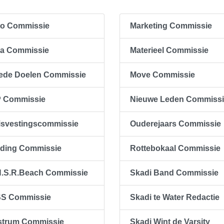
to Commissie
Marketing Commissie
la Commissie
Materieel Commissie
ede Doelen Commissie
Move Commissie
P Commissie
Nieuwe Leden Commiss
isvestingscommissie
Ouderejaars Commissie
eding Commissie
Rottebokaal Commissie
N.S.R.Beach Commissie
Skadi Band Commissie
SS Commissie
Skadi te Water Redactie
strum Commissie
Skadi Wint de Varsity