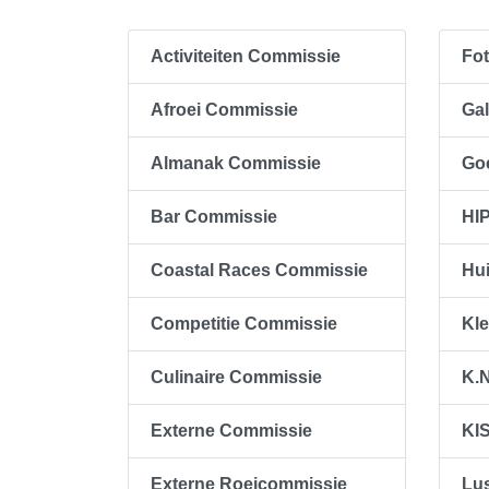
Activiteiten Commissie
Fo
Afroei Commissie
Ga
Almanak Commissie
Go
Bar Commissie
HI
Coastal Races Commissie
Hu
Competitie Commissie
Kl
Culinaire Commissie
K.
Externe Commissie
KI
Externe Roeicommissie
Lu