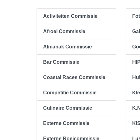
Activiteiten Commissie
Fo
Afroei Commissie
Ga
Almanak Commissie
Go
Bar Commissie
HI
Coastal Races Commissie
Hu
Competitie Commissie
Kl
Culinaire Commissie
K.
Externe Commissie
KI
Externe Roeicommissie
Lu