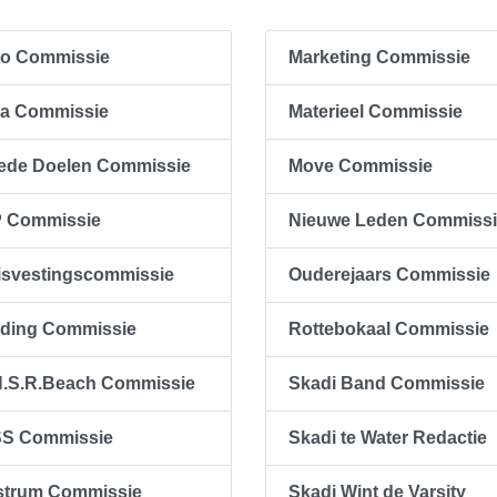
to Commissie
Marketing Commissie
la Commissie
Materieel Commissie
ede Doelen Commissie
Move Commissie
P Commissie
Nieuwe Leden Commiss
isvestingscommissie
Ouderejaars Commissie
eding Commissie
Rottebokaal Commissie
N.S.R.Beach Commissie
Skadi Band Commissie
SS Commissie
Skadi te Water Redactie
strum Commissie
Skadi Wint de Varsity