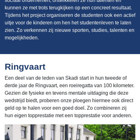
sociaal ondernemen, ontwikkelen ze hun talenten en
kunnen ze met trots terugkijken op een concreet resultaat.
Tijdens het project organiseren de studenten ook een actief
uitje voor de kinderen om hen het studentenleven te laten
zien. Zo verkennen zij nieuwe sporten, studies, talenten en
mogelijkheden.
Ringvaart
Een deel van de leden van Skadi start in hun tweede of
derde jaar de Ringvaart, een roeiregatta van 100 kilometer.
Gezien de fysieke en tevens mentale uitdaging die deze
wedstrijd biedt, proberen onze ploegen hiermee ook direct
geld op te halen voor een goed doel. Zo combineren zij
hun eigen topprestatie met een topprestatie voor anderen.